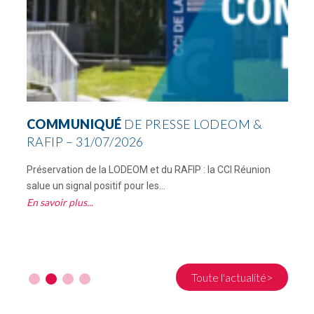
COMMUNIQUÉ
DE PRESSE LODEOM &
RAFIP – 31/07/2026
Préservation de la LODEOM et du RAFIP : la CCI Réunion
C
salue un signal positif pour les...
R
En savoir plus
E
Toute l'actualité>