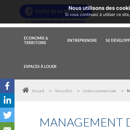
Nous utilisons des cooki
Si vous continuez à utiliser ce si
ECONOMIE &
ENTREPRENDRE
SE DÉVELOP
TERRITOIRE
ESPACES À LOUER
>
>
>
Accueil
Vous êtes
Union commerciale
M
MANAGEMENT
D