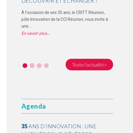
COM
Préservation de la LODEOM et du RAFIP : la CCI
Réunion salue un signal positif pour les...
on,
Chef(
En savoir plus
ite à
de La
En sa
Toute l'actualité>
Agenda
35
ANS D’INNOVATION : UNE