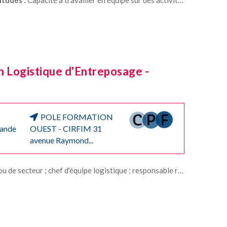
35
ANS D’INNOVATION : UNE
MATINÉE POUR CÉLÉBRER,
DÉCOUVRIR ET ÉCHANGER !
À l'occasion de ses 35 ans, le CRITT Réuni
pôle Innovation de la CCI Réunion, vous inv
n Logistique d'Entreposage -
une...
En savoir plus
POLE FORMATION
mande
OUEST - CIRFIM 31
avenue Raymond...
d'équipe logistique ; responsable réceptions ou expédition / d'équipe logistique / drive / stocks