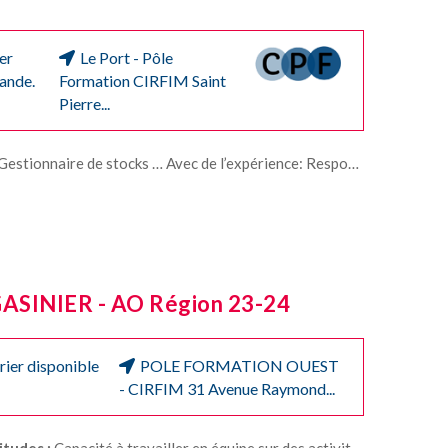
ier
Le Port - Pôle
ande.
Formation CIRFIM Saint
Pierre...
esponsable: de service réceptions , de service préparation des commandes , de service expéditions , de dépôt ou d'entrepôt , ou de plateforme logistique…
ASINIER - AO Région 23-24
rier disponible
POLE FORMATION OUEST
- CIRFIM 31 Avenue Raymond...
itudes :
Capacité à travailler en équipe sur des activités manuelles Capacités organisationnelles et relationnelles