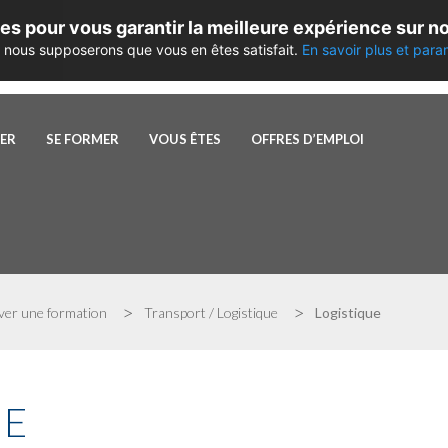
es pour vous garantir la meilleure expérience sur no
te, nous supposerons que vous en êtes satisfait.
En savoir plus et para
PER
SE FORMER
VOUS ÊTES
OFFRES D’EMPLOI
>
>
ver une formation
Transport / Logistique
Logistique
UE