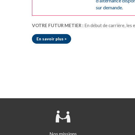
d'alternance dispo
sur demande.
VOTRE FUTUR METIER :
En début de carrière, les emplois accessibles correspondent généralement à des postes d'acheteur junior (acheteurs familles, acheteurs projets, acheteurs hors production ou production....), d'ach
En savoir plus >
Nos missions