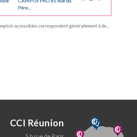
nible
CAMPUS PRO 65 Rue du
Père...
eteurs approvisionneurs, avec une part minoritaire de responsables ou consultants. Les études du Conseil National des Achats montrent qu'il faut environ 5 ans pour évoluer vers des postes d'acheteur senior ou category manager, puis 10 ans et plus pour devenir responsable des achats, responsables des achats et approvisionnements, ingénieurs et/ou consultants ou évoluer vers des postes de direction.
CCI Réunion
5 b rue de Paris