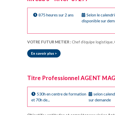
875 heures sur 2 ans
Selon le calendr
disponible sur dem
VOTRE FUTUR METIER :
Chef d’équipe logistique, Gestionnaire de stocks … Avec de l’expérience: R
En savoir plus >
Titre Professionnel AGENT MAG
530h en centre de formation
selon calend
et 70h de...
sur demande
Objectifs : aptitudes et compétences visées
Apt