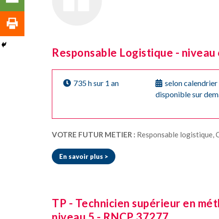
Responsable Logistique - niveau
735 h sur 1 an
selon calendrier
disponible sur de
VOTRE FUTUR METIER :
Responsable logistique, Chef de projet logistique, Responsable approvisionnement, Responsable tr
En savoir plus >
TP - Technicien supérieur en méth
niveau 5 - RNCP 37277