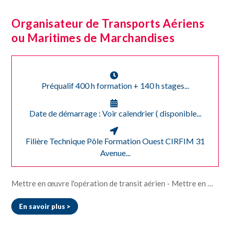
Organisateur de Transports Aériens
ou Maritimes de Marchandises
Préqualif 400 h formation + 140 h stages...
Date de démarrage : Voir calendrier ( disponible...
Filière Technique Pôle Formation Ouest CIRFIM 31
Avenue...
Mettre en œuvre l'opération de transit aérien - Mettre en œuvre l'opération de transit maritime - Coordonner et suivre les phases d'une opération de transit aérien ou maritime à l'export ou à l'import Futur Métier: Organisateur de transports aérien ou maritime de marchandises Agent d'exploitation de transit maritime, de transit aérien, de transit maritime Agent de transit import, export Technicien d'opérations multi modales de transport international de marchandises Employé de transit qualifié Coordinateur de transit import/export
En savoir plus >