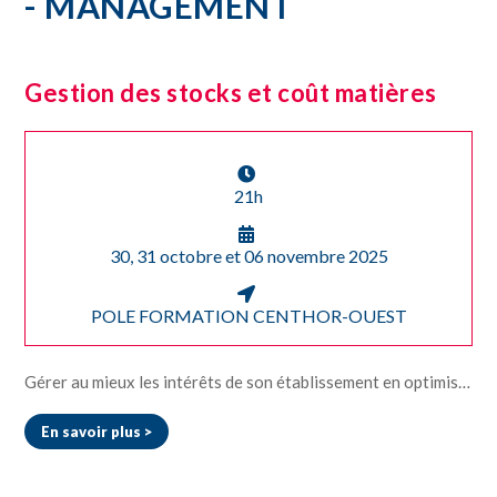
- MANAGEMENT
Gestion des stocks et coût matières
21h
30, 31 octobre et 06 novembre 2025
POLE FORMATION CENTHOR-OUEST
Gérer au mieux les intérêts de son établissement en optimisant ses achats Déterminer les quantités nécessaires afin de rationnaliser ses achats Gérer les prévisions, les commandes et le stockage Assurer un suivi dans le cadre de la gestion des matières premières
En savoir plus >