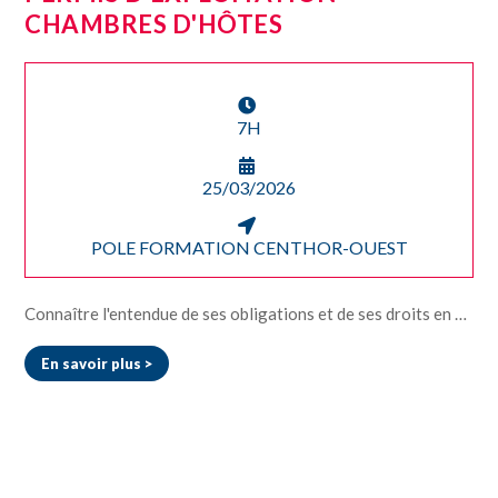
CHAMBRES D'HÔTES
7H
25/03/2026
POLE FORMATION CENTHOR-OUEST
Connaître l'entendue de ses obligations et de ses droits en tant qu'exploitant de débits de boissons • Être responsabilisé et sensibilisé aux dispositions légales liées à la vente d’alcool (dispositions extraites du Code de la Santé Publique) • Connaître les obligations réglementaires applicables en rapport avec les clients, les voisins, salariés et administrations • Assurer avec sérénité l‘exploitation de son établissement grâce à la connaissance de ses droits et obligations • Connaître les risques de sanctions spécifiques à la vente d’alcool
En savoir plus >