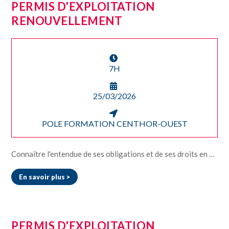
PERMIS D'EXPLOITATION
RENOUVELLEMENT
7H
25/03/2026
POLE FORMATION CENTHOR-OUEST
Connaître l'entendue de ses obligations et de ses droits en tant qu'exploitant de débits de boissons • Être responsabilisé et sensibilisé aux dispositions légales liées à la vente d’alcool (dispositions extraites du Code de la Santé Publique) • Connaître les obligations réglementaires applicables en rapport avec les clients, les voisins, salariés et administrations • Assurer avec sérénité l‘exploitation de son établissement grâce à la connaissance de ses droits et obligations • Connaître les risques de sanctions spécifiques à la vente d’alcool
En savoir plus >
PERMIS D'EXPLOITATION