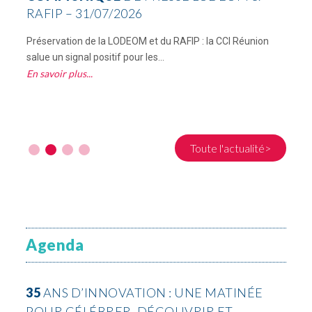
RAFIP – 31/07/2026
Préservation de la LODEOM et du RAFIP : la CCI Réunion
C
salue un signal positif pour les...
R
En savoir plus
E
Toute l'actualité>
Agenda
35
ANS D’INNOVATION : UNE MATINÉE
POUR CÉLÉBRER, DÉCOUVRIR ET