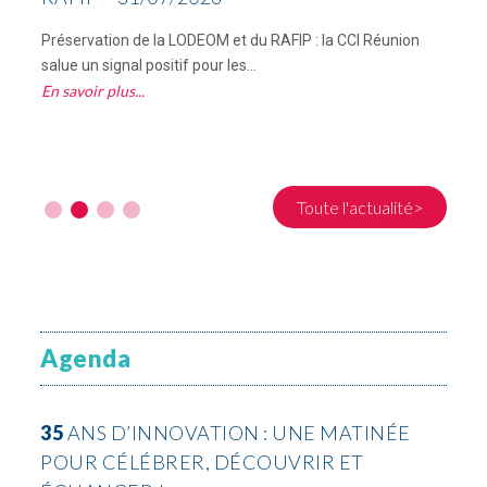
Préservation de la LODEOM et du RAFIP : la CCI Réunion
C
salue un signal positif pour les...
R
En savoir plus
E
Toute l'actualité>
Agenda
35
ANS D’INNOVATION : UNE MATINÉE
POUR CÉLÉBRER, DÉCOUVRIR ET