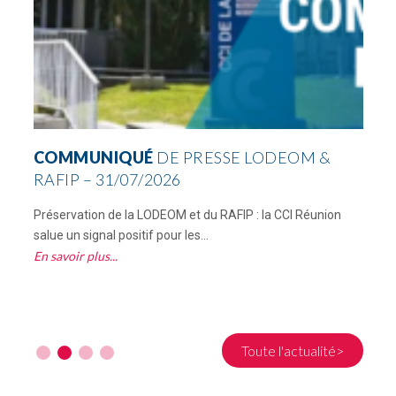
COMMUNIQUÉ
DE PRESSE LODEOM &
RAFIP – 31/07/2026
Préservation de la LODEOM et du RAFIP : la CCI Réunion
C
salue un signal positif pour les...
R
En savoir plus
E
Toute l'actualité>