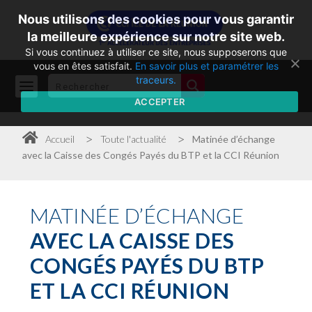
Nous utilisons des cookies pour vous garantir
la meilleure expérience sur notre site web.
Si vous continuez à utiliser ce site, nous supposerons que
vous en êtes satisfait.
En savoir plus et paramétrer les
traceurs.
ACCEPTER
>
>
Accueil
Toute l'actualité
Matinée d’échange
avec la Caisse des Congés Payés du BTP et la CCI Réunion
MATINÉE
D’ÉCHANGE
AVEC LA CAISSE DES
CONGÉS PAYÉS DU BTP
ET LA CCI RÉUNION