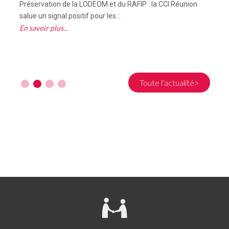
Préservation de la LODEOM et du RAFIP : la CCI Réunion
C
salue un signal positif pour les...
R
En savoir plus
E
Toute l'actualité>