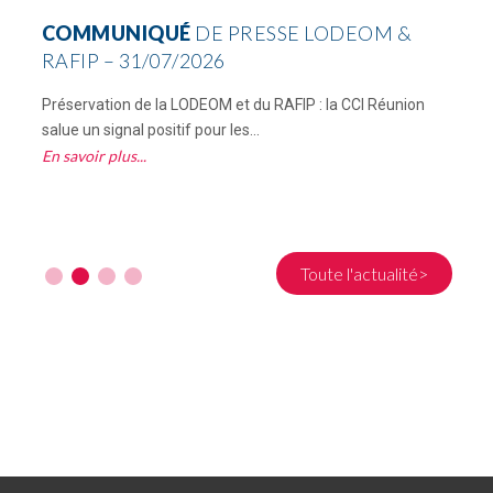
COMMUNIQUÉ
DE PRESSE LODEOM &
RAFIP – 31/07/2026
Préservation de la LODEOM et du RAFIP : la CCI Réunion
C
salue un signal positif pour les...
R
En savoir plus
E
Toute l'actualité>