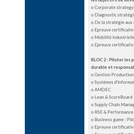
o Corporate strategy
o Diagnostic stratégi
o De la stratégie aux
o Epreuve certificativ
o Mobilité industrielle
o Epreuve certificativ
BLOC 2 : Piloter les
durable et responsa
o Gestion Production
o Systèmes d'informat
o AMDEC
o Lean & ScoreBoard
o Supply Chain Mana
o RSE & Performance
o Business game : Pil
o Epreuve certificativ