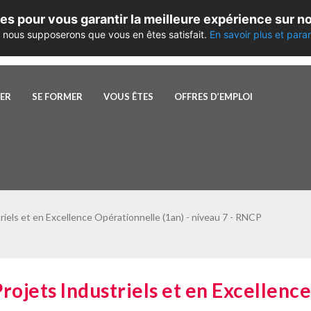
es pour vous garantir la meilleure expérience sur no
te, nous supposerons que vous en êtes satisfait.
En savoir plus et para
PER
SE FORMER
VOUS ÊTES
OFFRES D’EMPLOI
els et en Excellence Opérationnelle (1an) - niveau 7 - RNCP
jets Industriels et en Excellence