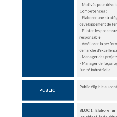
- Motivés pour dévelo
Compétences :
- Elaborer une stratég
développement de l'en
- Piloter les processu
responsable
- Améliorer la perfor
démarche d'excellenc
- Manager des projets
- Manager de façon ag
l'unité industrielle
Public éligible au con
PUBLIC
BLOC 1 : Elaborer un
les objectifs de dév