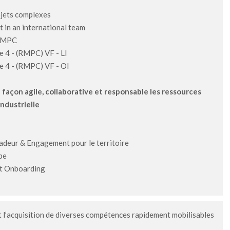
À l'occasion de ses 35 ans, le CRITT Réunion, pôle
jets complexes
Innovation de la CCI Réunion, vous invite à une...
 in an international team
En savoir plus
RMPC
e 4 - (RMPC) VF - LI
ve 4 - (RMPC) VF - OI
façon agile, collaborative et responsable les ressources
industrielle
eur & Engagement pour le territoire
pe
et Onboarding
l’acquisition de diverses compétences rapidement mobilisables