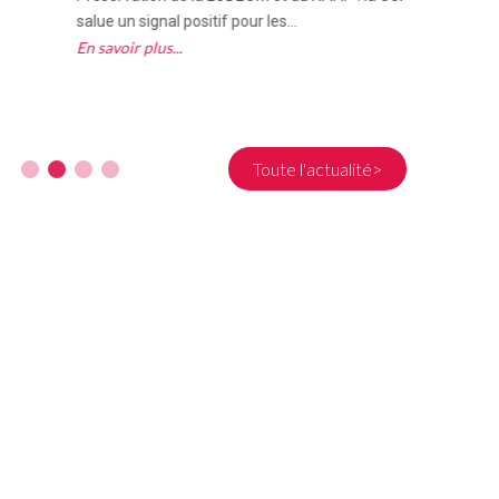
salue un signal positif pour les...
Réunion,
En savoir plus
En savoi
Toute l'actualité>