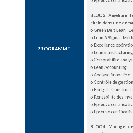
o Epreuve certificati
BLOC 3 : Améliorer l
chain dans une déma
o Green Belt Lean : L
o Lean 6 Sigma : Mét
o Excellence opératio
PROGRAMME
o Lean manufacturin
o Comptabilité analyt
o Lean Accounting
o Analyse financière
o Contrôle de gestio
o Budget : Constructi
o Rentabilité des inv
o Epreuve certificativ
o Epreuve certificativ
BLOC 4 : Manager de