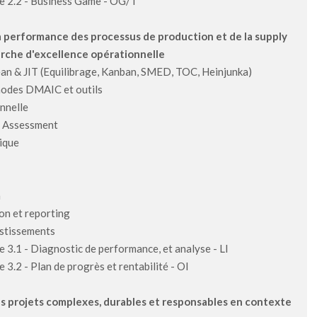
ve 2.2 - Business Game - OG/ I
a performance des processus de production et de la supply
rche d'excellence opérationnelle
ean & JIT (Equilibrage, Kanban, SMED, TOC, Heinjunka)
hodes DMAIC et outils
nnelle
g Assessment
ique
n
on et reporting
estissements
e 3.1 - Diagnostic de performance, et analyse - LI
e 3.2 - Plan de progrès et rentabilité - OI
35
ANS D’INNOVATION : UNE MATINÉE
POUR CÉLÉBRER, DÉCOUVRIR ET
s projets complexes, durables et responsables en contexte
ÉCHANGER !