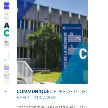
COMMUNIQUÉ
DE PRESSE LODEOM &
ELEC
RAFIP – 31/07/2026
DES 
Préservation de la LODEOM et du RAFIP : la CCI Réunion
Chef(fe)