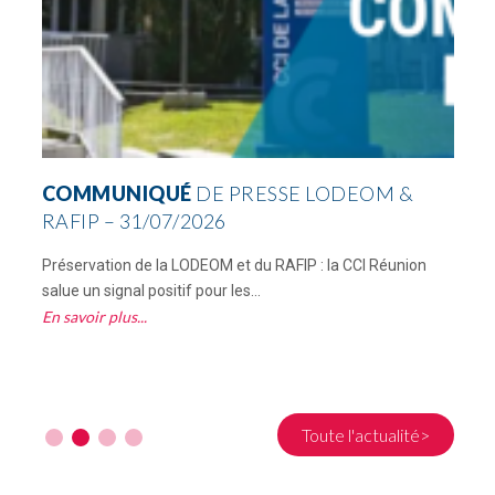
COMMUNIQUÉ
DE PRESSE LODEOM &
RAFIP – 31/07/2026
Préservation de la LODEOM et du RAFIP : la CCI Réunion
C
salue un signal positif pour les...
R
En savoir plus
E
Toute l'actualité>