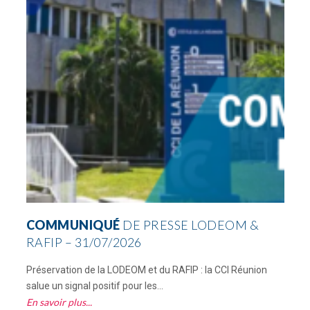
COMMUNIQUÉ
DE PRESSE LODEOM &
RAFIP – 31/07/2026
Préservation de la LODEOM et du RAFIP : la CCI Réunion
C
salue un signal positif pour les...
R
En savoir plus
E