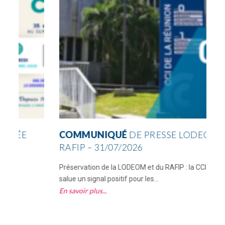
COMMUNIQUÉ
DE PRESSE LODEOM &
RAFIP – 31/07/2026
Préservation de la LODEOM et du RAFIP : la CCI Réunion
C
salue un signal positif pour les...
R
En savoir plus
E