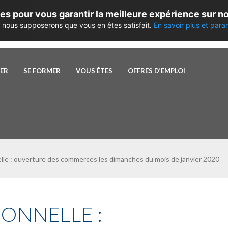
es pour vous garantir la meilleure expérience sur no
te, nous supposerons que vous en êtes satisfait.
En savoir plus et para
PER
SE FORMER
VOUS ÊTES
OFFRES D’EMPLOI
le : ouverture des commerces les dimanches du mois de janvier 2020
ONNELLE :