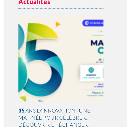
Actualités
: UNE
COMMUNIQUÉ
DE PRESSE
RER,
LODEOM & RAFIP – 31/07/2026
GER !