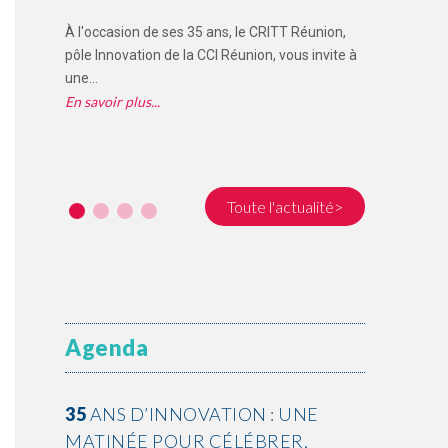
Préservation de la LODEOM et du RAFIP : la CCI
Réunion salue un signal positif pour les...
ITT Réunion,
En savoir plus
 vous invite à
Toute l'actualité>
Agenda
35
ANS D’INNOVATION : UNE
MATINÉE POUR CÉLÉBRER,