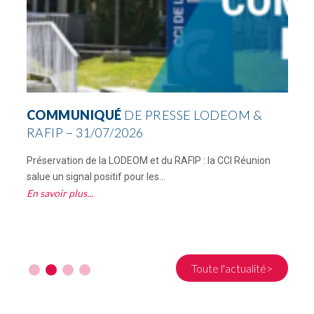
COMMUNIQUÉ
DE PRESSE LODEOM &
RAFIP – 31/07/2026
Préservation de la LODEOM et du RAFIP : la CCI Réunion
C
salue un signal positif pour les...
R
En savoir plus
E
Toute l'actualité>