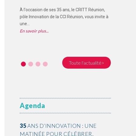
Préservation de la LODEOM et du RAFIP : la CCI
Réunion salue un signal positif pour les...
on,
Chef(fe)
En savoir plus
ite à
de La Ré
En savoi
Toute l'actualité>
Agenda
35
ANS D’INNOVATION : UNE
MATINÉE POUR CÉLÉBRER,