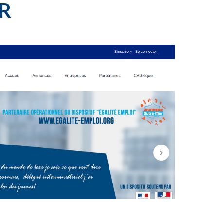
ER
35
ANS D’INNOVATION : UNE
MATINÉE POUR CÉLÉBRER,
DÉCOUVRIR ET ÉCHANGER !