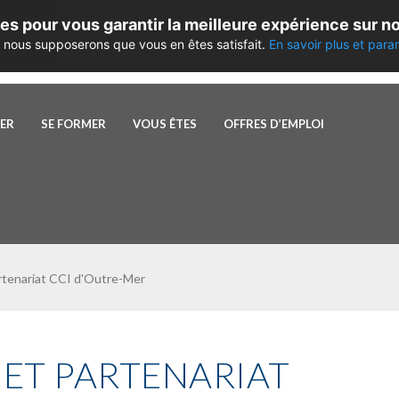
es pour vous garantir la meilleure expérience sur no
te, nous supposerons que vous en êtes satisfait.
En savoir plus et para
PER
SE FORMER
VOUS ÊTES
OFFRES D’EMPLOI
artenariat CCI d'Outre-Mer
ET PARTENARIAT