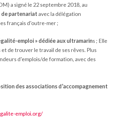
OM) a signé le 22 septembre 2018, au
À l'occasion de ses 35 ans, le CRITT Réuni
 de partenariat
avec la délégation
pôle Innovation de la CCI Réunion, vous inv
des français d’outre-mer ;
une...
En savoir plus
galité-emploi » dédiée aux ultramarin
s ; Elle
et de trouver le travail de ses rêves. Plus
andeurs d’emplois/de formation, avec des
osition des associations d’accompagnement
egalite-emploi.org/