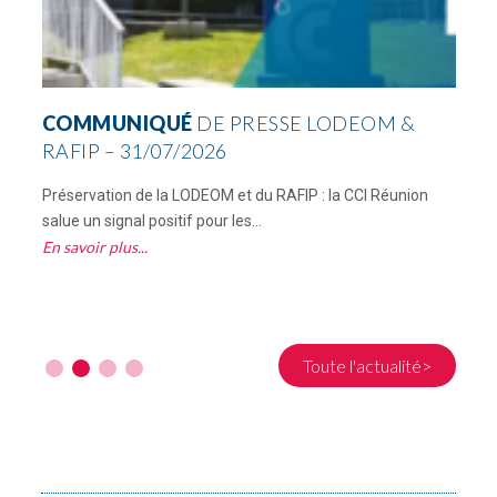
COMMUNIQUÉ
DE PRESSE LODEOM &
RAFIP – 31/07/2026
Préservation de la LODEOM et du RAFIP : la CCI Réunion
C
salue un signal positif pour les...
R
En savoir plus
E
Toute l'actualité>