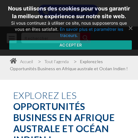
Nous utilisons des cookies pour vous garantir
la meilleure expérience sur notre site web.
Si vous continuez à utiliser ce site, nous supposerons que
vous en êtes satisfait.
En savoir plus et paramétrer les
traceurs.
ACCEPTER
>
>
Accueil
Tout l'agenda
Explorez les
Opportunités Business en Afrique australe et Océan Indien !
EXPLOREZ
LES
OPPORTUNITÉS
BUSINESS EN AFRIQUE
AUSTRALE ET OCÉAN