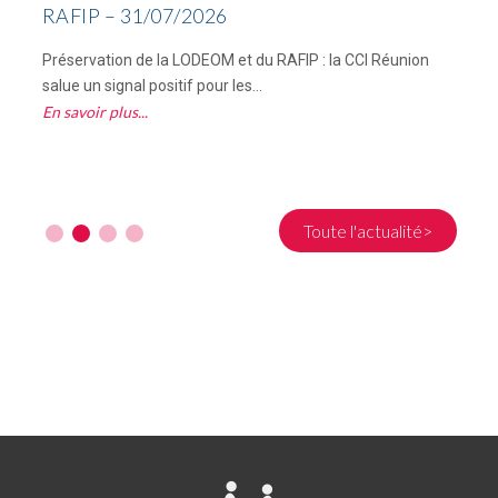
RAFIP – 31/07/2026
Préservation de la LODEOM et du RAFIP : la CCI Réunion
C
salue un signal positif pour les...
R
En savoir plus
E
Toute l'actualité>