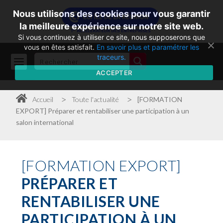
Nous utilisons des cookies pour vous garantir
la meilleure expérience sur notre site web.
Si vous continuez à utiliser ce site, nous supposerons que
vous en êtes satisfait.
En savoir plus et paramétrer les
traceurs.
ACCEPTER
>
>
Accueil
Toute l'actualité
[FORMATION
EXPORT] Préparer et rentabiliser une participation à un
salon international
[FORMATION
EXPORT]
PRÉPARER ET
RENTABILISER UNE
PARTICIPATION À UN