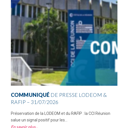
COMMUNIQUÉ
DE PRESSE LODEOM &
RAFIP – 31/07/2026
Préservation de la LODEOM et du RAFIP : la CCI Réunion
C
salue un signal positif pour les...
R
En savoir plus
E