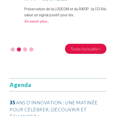
Préservation de la LODEOM et du RAFIP : la CCI Réunion
C
salue un signal positif pour les...
R
En savoir plus
E
Toute l'actualité>
Agenda
35
ANS D’INNOVATION : UNE MATINÉE
POUR CÉLÉBRER, DÉCOUVRIR ET