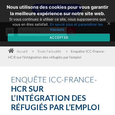
Nous utilisons des cookies pour vous garantir
la meilleure expérience sur notre site web.
Si vous continuez à utiliser ce site, nous supposerons que
vous en êtes satisfait.
En savoir plus et paramétrer les
traceurs.
ACCEPTER
>
>
Accueil
Toute l'actualité
Enquête ICC-France-
HCR sur l'intégration des réfugiés par l'emploi
ENQUÊTE
ICC-FRANCE-
HCR SUR
L’INTÉGRATION DES
RÉFUGIÉS PAR L’EMPLOI