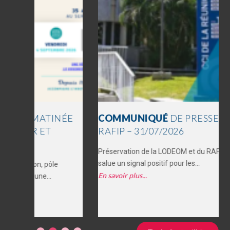
ÉE
COMMUNIQUÉ
DE PRESSE LODEOM &
RAFIP – 31/07/2026
Préservation de la LODEOM et du RAFIP : la CCI Réunion
salue un signal positif pour les...
En savoir plus