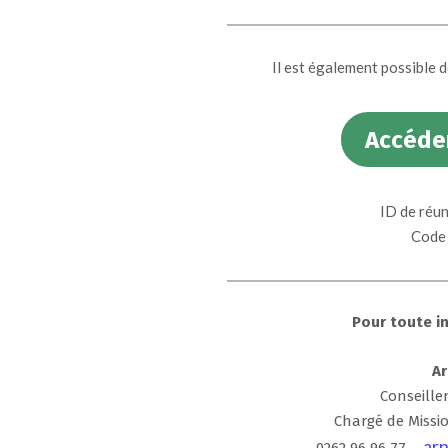
Il est également possible de
Accéder
ID de réu
Code 
Pour toute i
A
Conseill
Chargé de Missi
arn