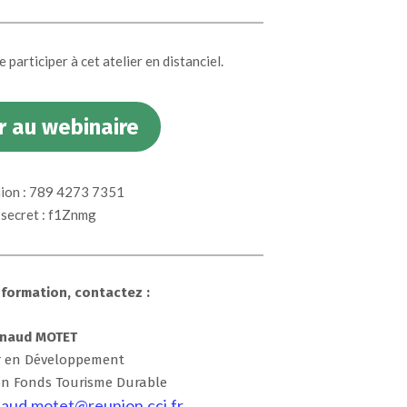
 participer à cet atelier en distanciel.
 au webinaire
nion : 789 4273 7351
secret : f1Znmg
nformation, contactez :
rnaud MOTET
er en Développement
on Fonds Tourisme Durable
aud.motet@reunion.cci.fr